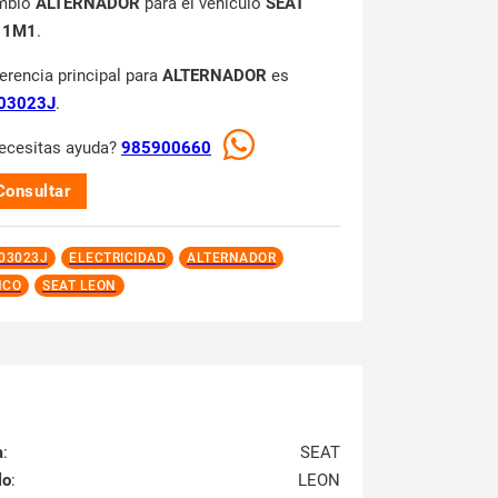
mbio
ALTERNADOR
para el vehículo
SEAT
 1M1
.
ferencia principal para
ALTERNADOR
es
03023J
.
ecesitas ayuda?
985900660
Consultar
03023J
ELECTRICIDAD
ALTERNADOR
NCO
SEAT LEON
a
:
SEAT
lo
:
LEON