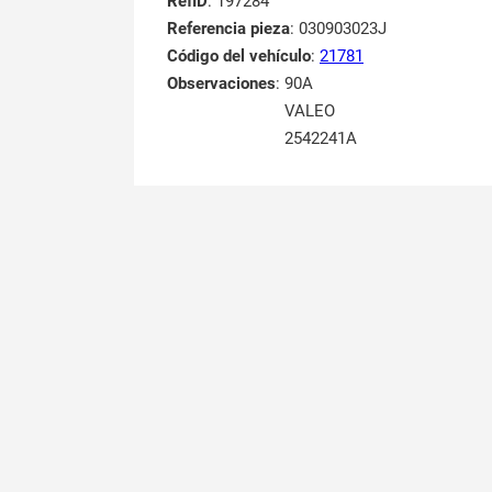
RefID
: 197284
Referencia pieza
: 030903023J
Código del vehículo
:
21781
Observaciones
:
90A
VALEO
2542241A