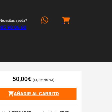
Necesitas ayuda?
985 90 06 60
50,00
€
41,32
€
AÑADIR AL CARRITO