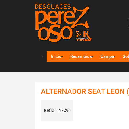
Inicio
Recambios
Campa
So
ALTERNADOR SEAT LEON (1
RefID
:
197284