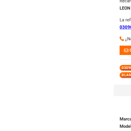
Reca
LEON
La re
0309
¿N
0309
BLA
Marc
Mode