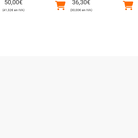
50,00
€
36,30
€
41,32
€
30,00
€
Utilizamos cookies para ofrecerte la mejor experiencia en
nuestra web.
Puedes aprender más sobre qué cookies utilizamos o
desactivarlas en los
ajustes
.
Cerrar el banner de co
Aceptar
Rechazar
Ajustes