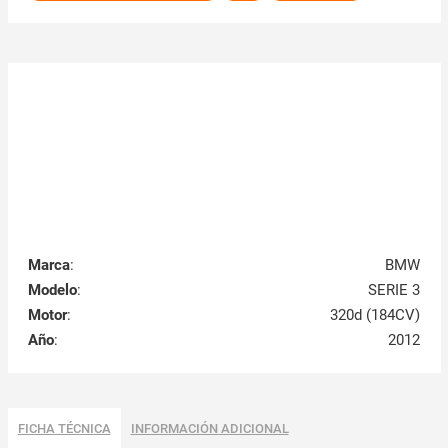
Marca
:
BMW
Modelo
:
SERIE 3
Motor
:
320d (184CV)
Año
:
2012
FICHA TÉCNICA
INFORMACIÓN ADICIONAL
Pieza
: TIRANTE TRASERO IZQUIERDO
Vehículo
: BMW SERIE 3 BERLINA F30
Motor
: 320d (184CV)
Año
: 2012