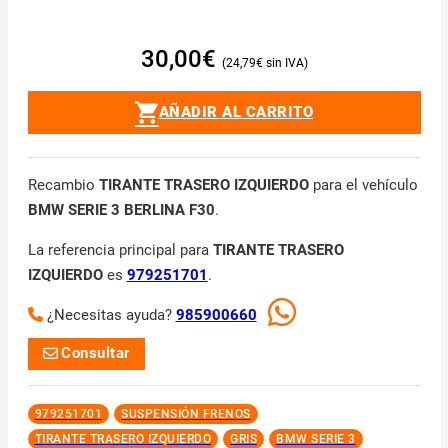
30,00
€
24,79
€
AÑADIR AL CARRITO
Recambio
TIRANTE TRASERO IZQUIERDO
para el vehículo
BMW SERIE 3 BERLINA F30
.
La referencia principal para
TIRANTE TRASERO
IZQUIERDO
es
979251701
.
¿Necesitas ayuda?
985900660
Consultar
979251701
SUSPENSIÓN FRENOS
TIRANTE TRASERO IZQUIERDO
GRIS
BMW SERIE 3