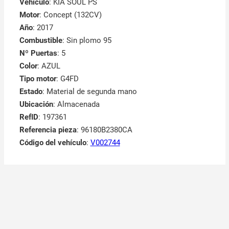
Vehículo
: KIA SOUL PS
Motor
: Concept (132CV)
Año
: 2017
Combustible
: Sin plomo 95
Nº Puertas
: 5
Color
: AZUL
Tipo motor
: G4FD
Estado
: Material de segunda mano
Ubicación
: Almacenada
RefID
: 197361
Referencia pieza
: 96180B2380CA
Código del vehículo
:
V002744