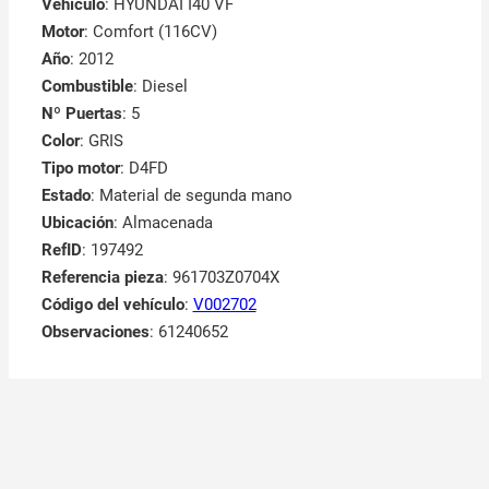
Vehículo
: HYUNDAI I40 VF
Motor
: Comfort (116CV)
Año
: 2012
Combustible
: Diesel
Nº Puertas
: 5
Color
: GRIS
Tipo motor
: D4FD
Estado
: Material de segunda mano
Ubicación
: Almacenada
RefID
: 197492
Referencia pieza
: 961703Z0704X
Código del vehículo
:
V002702
Observaciones
:
61240652