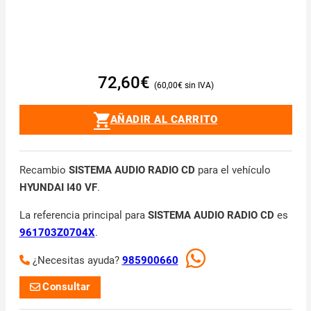
72,60
€
60,00
€
AÑADIR AL CARRITO
Recambio
SISTEMA AUDIO RADIO CD
para el vehículo
HYUNDAI I40 VF
.
La referencia principal para
SISTEMA AUDIO RADIO CD
es
961703Z0704X
.
¿Necesitas ayuda?
985900660
Consultar