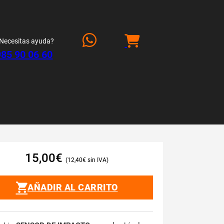
Necesitas ayuda?
985 90 06 60
15,00
€
12,40
€
AÑADIR AL CARRITO