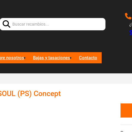
Buscar:
¿
bre nosotros
Bajas y tasaciones
Contacto
OUL (PS) Concept