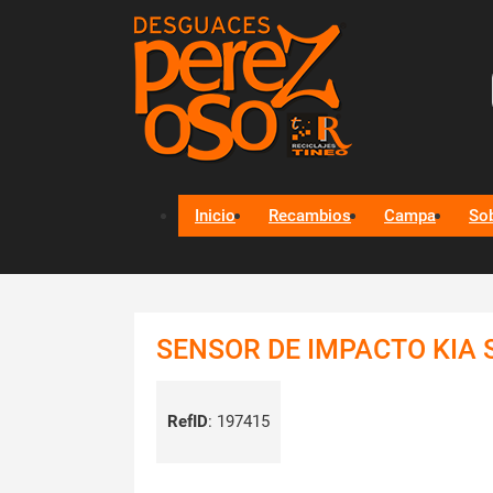
Inicio
Recambios
Campa
So
SENSOR DE IMPACTO KIA S
RefID
:
197415