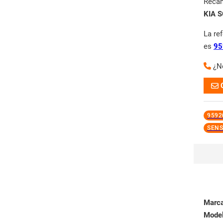
Reca
KIA 
La re
es
95
¿N
9592
SENS
Marc
Mode