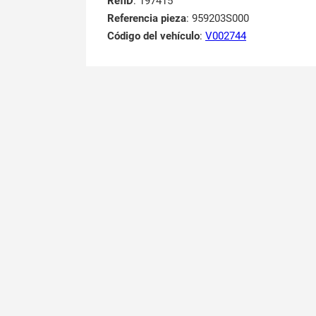
RefID
: 197415
Referencia pieza
: 959203S000
Código del vehículo
:
V002744