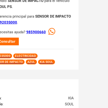
mbio
SENSOR DE IMPACTO
para el vehículo
SOUL PS
.
ferencia principal para
SENSOR DE IMPACTO
9203S000
.
ecesitas ayuda?
985900660
Consultar
03S000
ELECTRICIDAD
OR DE IMPACTO
AZUL
KIA SOUL
a
:
KIA
lo
:
SOUL