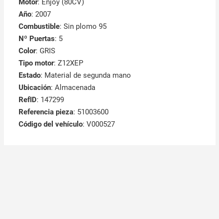
Motor
: Enjoy (80CV)
Año
: 2007
Combustible
: Sin plomo 95
Nº Puertas
: 5
Color
: GRIS
Tipo motor
: Z12XEP
Estado
: Material de segunda mano
Ubicación
: Almacenada
RefID
: 147299
Referencia pieza
: 51003600
Código del vehículo
: V000527