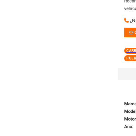
Reca
vehíc
¿N
CARR
PUER
Marc
Mode
Motor
Año
: