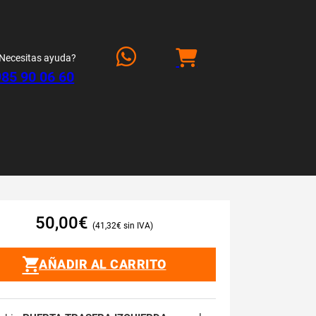
Necesitas ayuda?
985 90 06 60
50,00
€
41,32
€
AÑADIR AL CARRITO