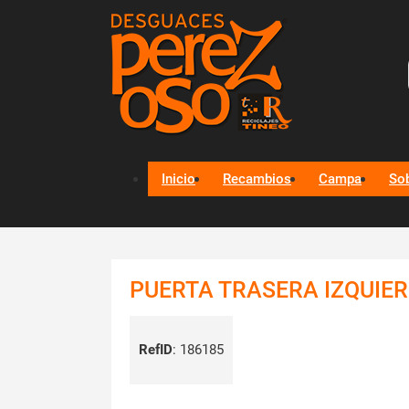
Inicio
Recambios
Campa
So
PUERTA TRASERA IZQUIER
RefID
:
186185