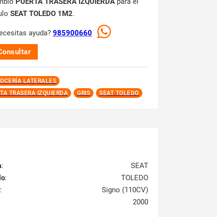
mbio
PUERTA TRASERA IZQUIERDA
para el
ulo
SEAT TOLEDO 1M2
.
ecesitas ayuda?
985900660
Consultar
OCERÍA LATERALES
TA TRASERA IZQUIERDA
GRIS
SEAT TOLEDO
a
:
SEAT
lo
:
TOLEDO
:
Signo (110CV)
2000