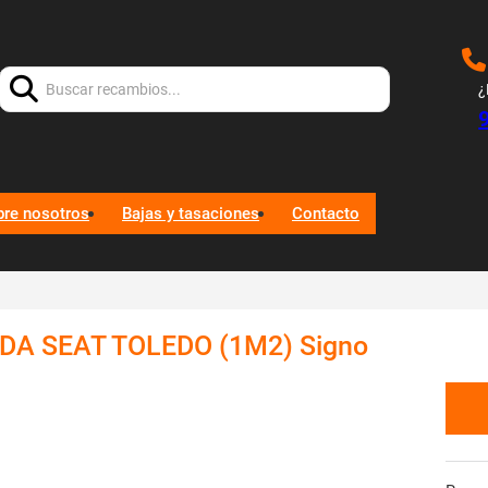
Buscar:
¿
bre nosotros
Bajas y tasaciones
Contacto
DA SEAT TOLEDO (1M2) Signo