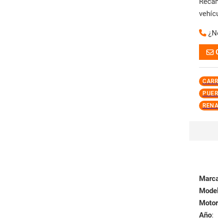
Reca
vehíc
¿N
CARR
PUER
RENA
Marc
Mode
Motor
Año
: