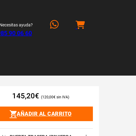
Necesitas ayuda?
985 90 06 60
145,20
€
120,00
€
AÑADIR AL CARRITO