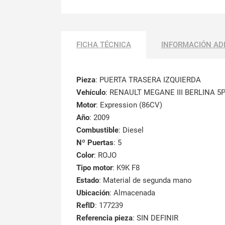
FICHA TÉCNICA
INFORMACIÓN AD
Pieza
: PUERTA TRASERA IZQUIERDA
Vehículo
: RENAULT MEGANE III BERLINA 5
Motor
: Expression (86CV)
Año
: 2009
Combustible
: Diesel
Nº Puertas
: 5
Color
: ROJO
Tipo motor
: K9K F8
Estado
: Material de segunda mano
Ubicación
: Almacenada
RefID
: 177239
Referencia pieza
: SIN DEFINIR