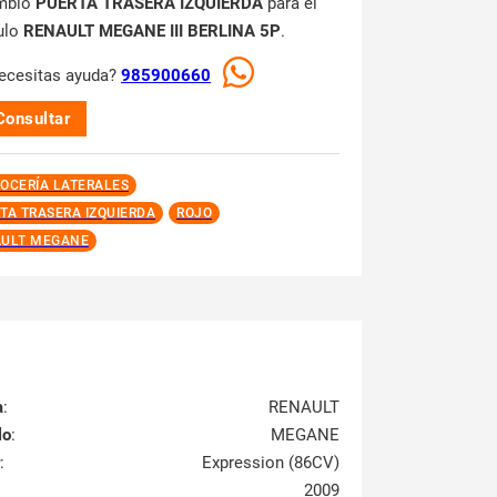
mbio
PUERTA TRASERA IZQUIERDA
para el
ulo
RENAULT MEGANE III BERLINA 5P
.
ecesitas ayuda?
985900660
Consultar
OCERÍA LATERALES
TA TRASERA IZQUIERDA
ROJO
ULT MEGANE
a
:
RENAULT
lo
:
MEGANE
:
Expression (86CV)
2009