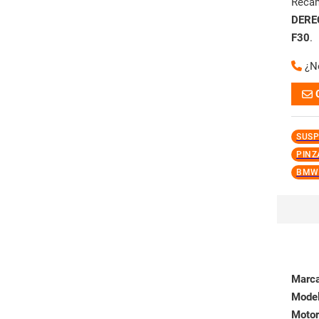
Reca
DERE
F30
.
¿N
SUSP
PINZ
BMW 
Marc
Mode
Motor