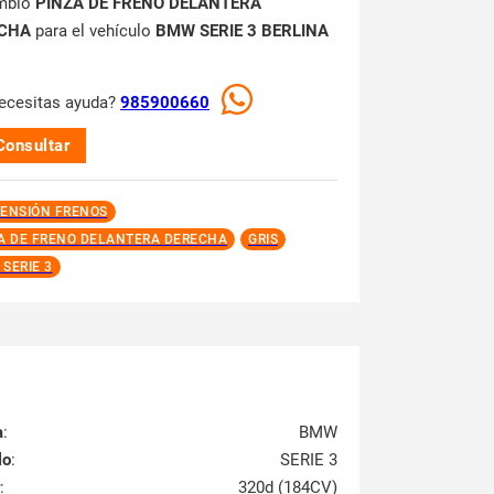
mbio
PINZA DE FRENO DELANTERA
CHA
para el vehículo
BMW SERIE 3 BERLINA
ecesitas ayuda?
985900660
Consultar
ENSIÓN FRENOS
A DE FRENO DELANTERA DERECHA
GRIS
SERIE 3
a
:
BMW
lo
:
SERIE 3
:
320d (184CV)