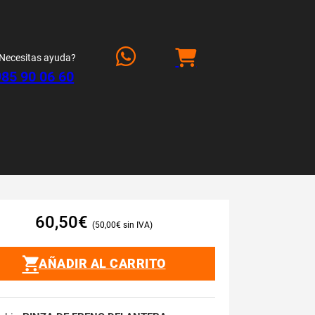
Necesitas ayuda?
985 90 06 60
60,50
€
50,00
€
AÑADIR AL CARRITO