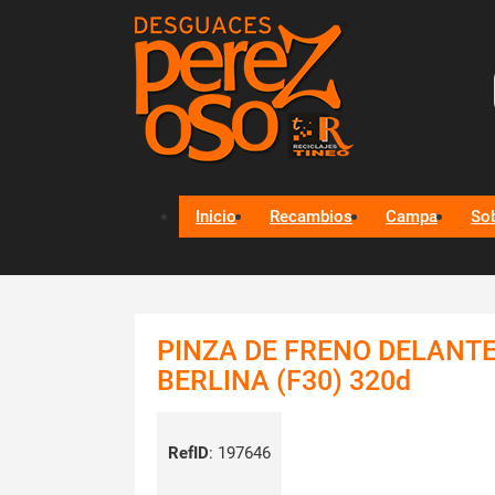
Inicio
Recambios
Campa
So
PINZA DE FRENO DELANT
BERLINA (F30) 320d
RefID
:
197646