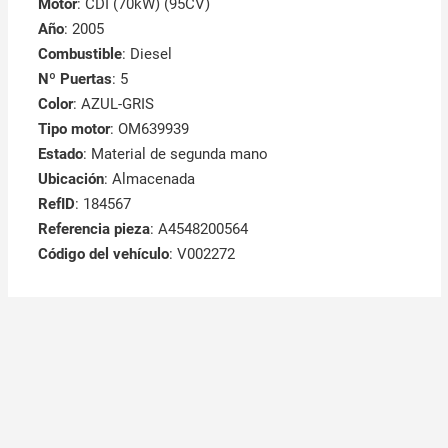
Motor
: CDI (70kW) (95CV)
Año
: 2005
Combustible
: Diesel
Nº Puertas
: 5
Color
: AZUL-GRIS
Tipo motor
: OM639939
Estado
: Material de segunda mano
Ubicación
: Almacenada
RefID
: 184567
Referencia pieza
: A4548200564
Código del vehículo
: V002272