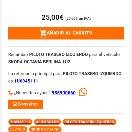
25,00
€
20,66
€
AÑADIR AL CARRITO
Recambio
PILOTO TRASERO IZQUIERDO
para el vehículo
SKODA OCTAVIA BERLINA 1U2
.
La referencia principal para
PILOTO TRASERO IZQUIERDO
es
1U6945111
.
¿Necesitas ayuda?
985900660
Consultar
1U6945111
ALUMBRADO
PILOTO TRASERO IZQUIERDO
BLANCO
SKODA OCTAVIA