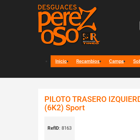
Inicio
Recambios
Campa
So
PILOTO TRASERO IZQUIER
(6K2) Sport
RefID
:
8163