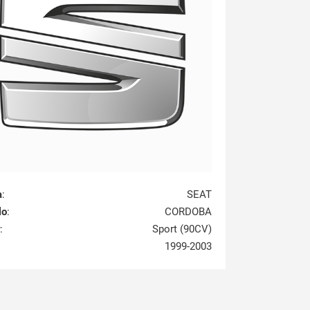
a
:
SEAT
lo
:
CORDOBA
:
Sport (90CV)
1999-2003