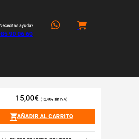
Necesitas ayuda?
985 90 06 60
15,00
€
12,40
€
AÑADIR AL CARRITO