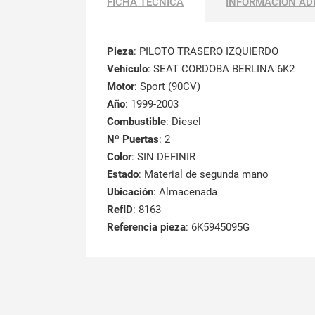
FICHA TÉCNICA
INFORMACIÓN AD
Pieza
: PILOTO TRASERO IZQUIERDO
Vehículo
: SEAT CORDOBA BERLINA 6K2
Motor
: Sport (90CV)
Año
: 1999-2003
Combustible
: Diesel
Nº Puertas
: 2
Color
: SIN DEFINIR
Estado
: Material de segunda mano
Ubicación
: Almacenada
RefID
: 8163
Referencia pieza
: 6K5945095G