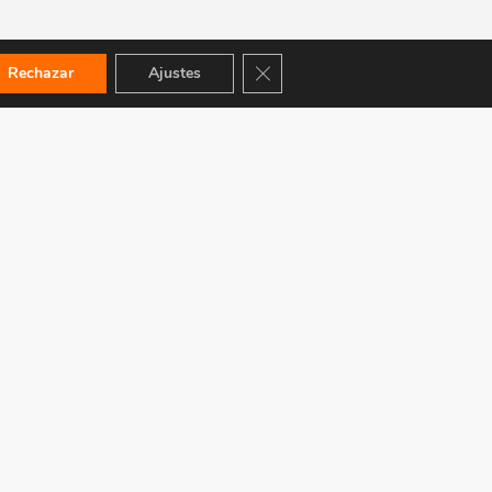
Cerrar el banner de cookies RGPD
Rechazar
Ajustes
ACEPTAMOS: