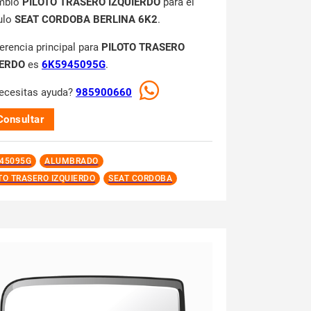
mbio
PILOTO TRASERO IZQUIERDO
para el
ulo
SEAT CORDOBA BERLINA 6K2
.
ferencia principal para
PILOTO TRASERO
IERDO
es
6K5945095G
.
ecesitas ayuda?
985900660
Consultar
45095G
ALUMBRADO
TO TRASERO IZQUIERDO
SEAT CORDOBA