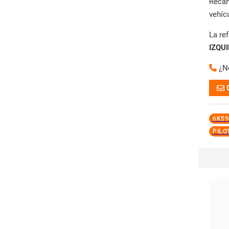
Reca
vehíc
La re
IZQU
¿N
6K59
PILO