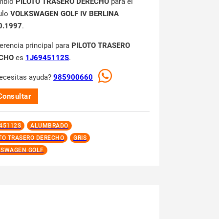
mbio
PILOTO TRASERO DERECHO
para el
ulo
VOLKSWAGEN GOLF IV BERLINA
0.1997
.
ferencia principal para
PILOTO TRASERO
CHO
es
1J6945112S
.
ecesitas ayuda?
985900660
Consultar
45112S
ALUMBRADO
TO TRASERO DERECHO
GRIS
KSWAGEN GOLF