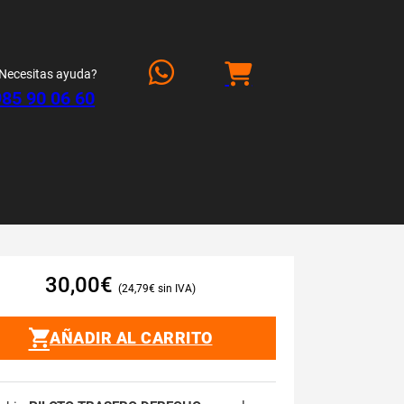
Necesitas ayuda?
985 90 06 60
30,00
€
24,79
€
AÑADIR AL CARRITO