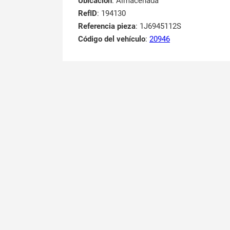
Ubicación
: Almacenada
RefID
: 194130
Referencia pieza
: 1J6945112S
Código del vehículo
:
20946