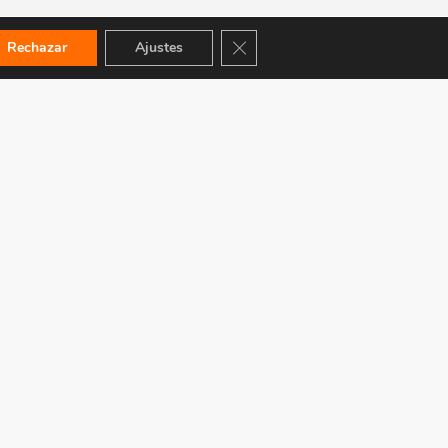
Cerrar el banner de cookies RGPD
Rechazar
Ajustes
ACEPTAMOS: