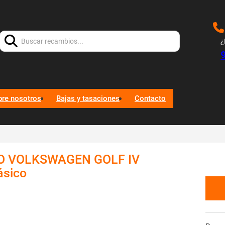
Buscar:
¿
bre nosotros
Bajas y tasaciones
Contacto
O VOLKSWAGEN GOLF IV
ásico