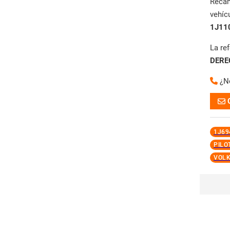
Reca
vehíc
1J11
La re
DERE
¿N
1J69
PILO
VOL