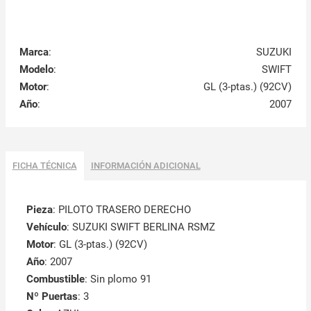
Marca
:
SUZUKI
Modelo
:
SWIFT
Motor
:
GL (3-ptas.) (92CV)
Año
:
2007
FICHA TÉCNICA
INFORMACIÓN ADICIONAL
Pieza
: PILOTO TRASERO DERECHO
Vehículo
: SUZUKI SWIFT BERLINA RSMZ
Motor
: GL (3-ptas.) (92CV)
Año
: 2007
Combustible
: Sin plomo 91
Nº Puertas
: 3