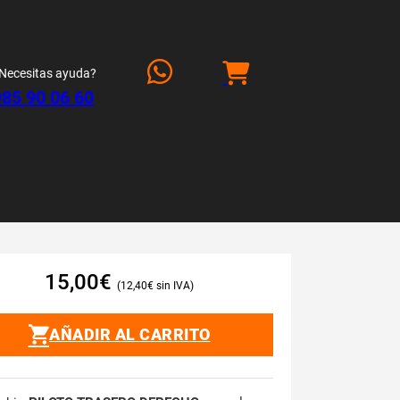
Necesitas ayuda?
985 90 06 60
15,00
€
12,40
€
AÑADIR AL CARRITO