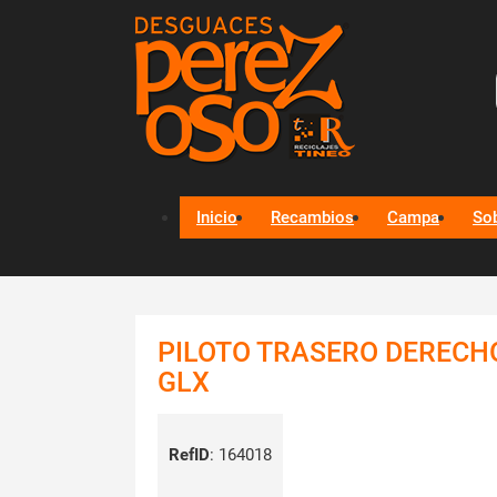
Inicio
Recambios
Campa
So
PILOTO TRASERO DERECHO
GLX
RefID
:
164018