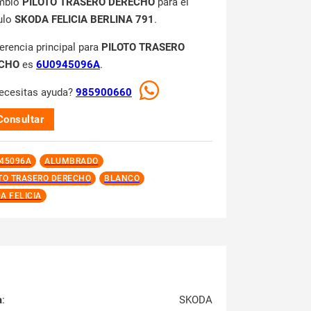
mbio
PILOTO TRASERO DERECHO
para el
ulo
SKODA FELICIA BERLINA 791
.
ferencia principal para
PILOTO TRASERO
CHO
es
6U0945096A
.
ecesitas ayuda?
985900660
Consultar
45096A
ALUMBRADO
TO TRASERO DERECHO
BLANCO
A FELICIA
a
:
SKODA