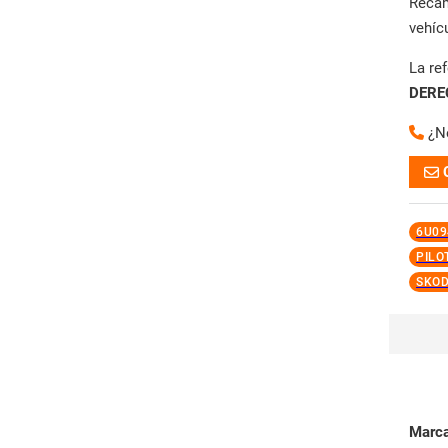
Reca
vehíc
La re
DERE
¿N
6U09
PILO
SKOD
Marc