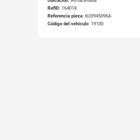
Ubicación
: Almacenada
RefID
: 164018
Referencia pieza
: 6U0945096A
Código del vehículo
: 19100