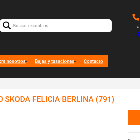
Buscar:
¿
bre nosotros
Bajas y tasaciones
Contacto
 SKODA FELICIA BERLINA (791)