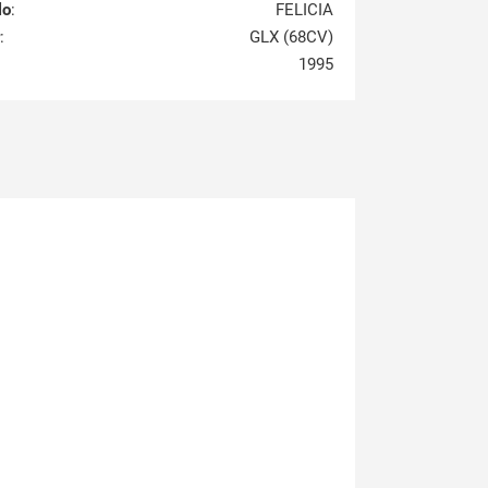
lo
:
FELICIA
:
GLX (68CV)
1995