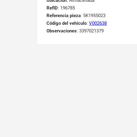
Ubicación
: Almacenada
RefID
: 196785
Referencia pieza
: 5K1955023
Código del vehículo
:
V002638
Observaciones
:
3397021379