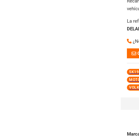
Reca
vehíc
La re
DELA
¿N
5K19
MOTO
VOL
Marc