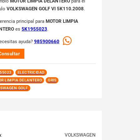
mbio
MOTOR LIMPIA DELANTERO
para el
ulo
VOLKSWAGEN GOLF VI 5K110.2008
.
ferencia principal para
MOTOR LIMPIA
NTERO
es
5K1955023
.
ecesitas ayuda?
985900660
Consultar
55023
ELECTRICIDAD
R LIMPIA DELANTERO
GRIS
KSWAGEN GOLF
a
:
VOLKSWAGEN