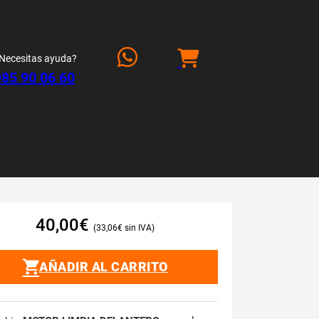
Necesitas ayuda?
985 90 06 60
40,00
€
33,06
€
AÑADIR AL CARRITO