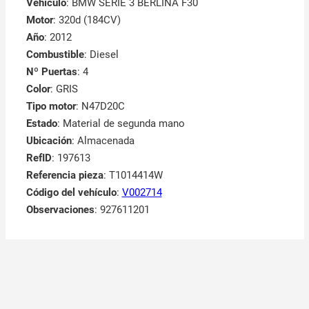
Vehículo
: BMW SERIE 3 BERLINA F30
Motor
: 320d (184CV)
Año
: 2012
Combustible
: Diesel
Nº Puertas
: 4
Color
: GRIS
Tipo motor
: N47D20C
Estado
: Material de segunda mano
Ubicación
: Almacenada
RefID
: 197613
Referencia pieza
: T1014414W
Código del vehículo
:
V002714
Observaciones
:
927611201