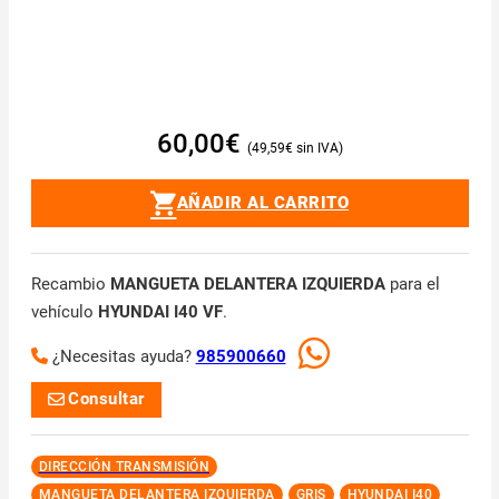
60,00
€
49,59
€
AÑADIR AL CARRITO
Recambio
MANGUETA DELANTERA IZQUIERDA
para el
vehículo
HYUNDAI I40 VF
.
¿Necesitas ayuda?
985900660
Consultar
DIRECCIÓN TRANSMISIÓN
MANGUETA DELANTERA IZQUIERDA
GRIS
HYUNDAI I40