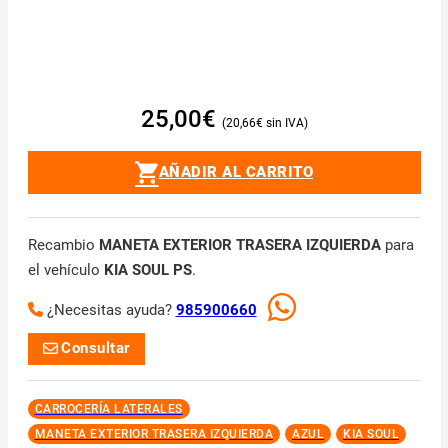
25,00
€
20,66
€
AÑADIR AL CARRITO
Recambio
MANETA EXTERIOR TRASERA IZQUIERDA
para
el vehículo
KIA SOUL PS
.
¿Necesitas ayuda?
985900660
Consultar
CARROCERÍA LATERALES
MANETA EXTERIOR TRASERA IZQUIERDA
AZUL
KIA SOUL