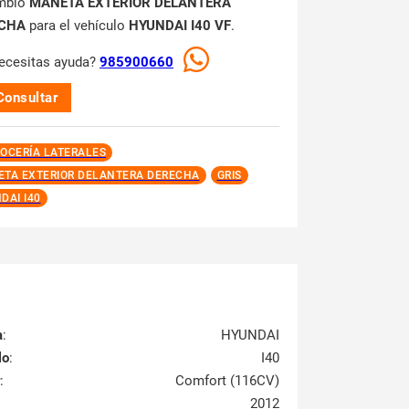
mbio
MANETA EXTERIOR DELANTERA
CHA
para el vehículo
HYUNDAI I40 VF
.
ecesitas ayuda?
985900660
Consultar
OCERÍA LATERALES
TA EXTERIOR DELANTERA DERECHA
GRIS
DAI I40
a
:
HYUNDAI
lo
:
I40
:
Comfort (116CV)
2012