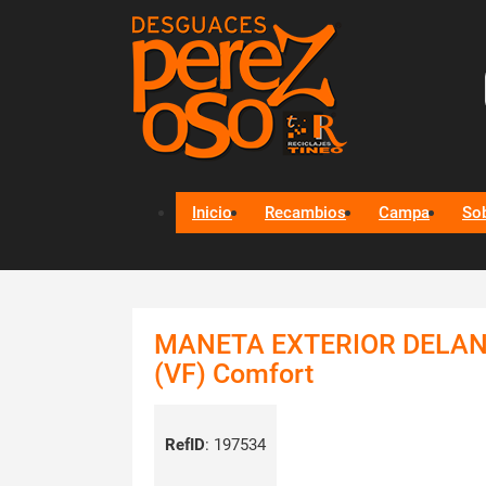
Inicio
Recambios
Campa
So
MANETA EXTERIOR DELAN
(VF) Comfort
RefID
:
197534