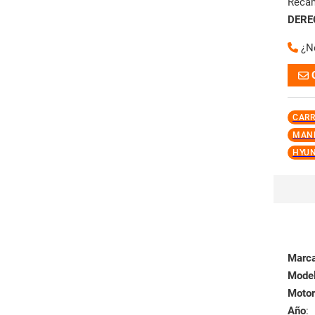
Reca
DERE
¿N
CARR
MANE
HYUN
Marc
Mode
Motor
Año
: