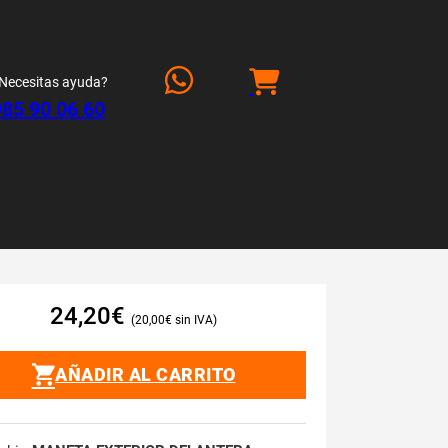
Necesitas ayuda?
985 90 06 60
24,20
€
20,00
€
AÑADIR AL CARRITO