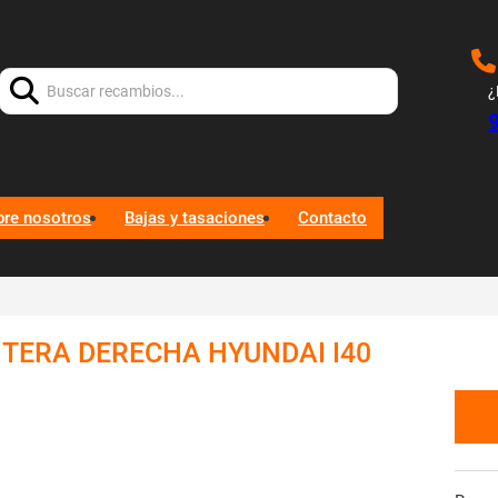
Buscar:
¿
bre nosotros
Bajas y tasaciones
Contacto
TERA DERECHA HYUNDAI I40