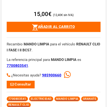
15,00
€
12,40
€
AÑADIR AL CARRITO
Recambio
MANDO LIMPIA
para el vehículo
RENAULT CLIO
I FASE I II BC57
.
La referencia principal para
MANDO LIMPIA
es
7700803541
.
¿Necesitas ayuda?
985900660
Consultar
7700803541
ELECTRICIDAD
MANDO LIMPIA
GRANATE
RENAULT CLIO