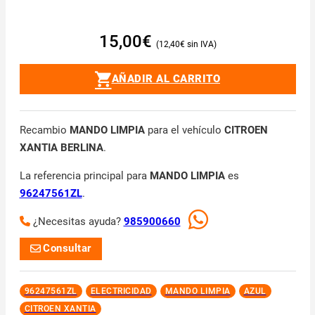
15,00
€
12,40
€
AÑADIR AL CARRITO
Recambio
MANDO LIMPIA
para el vehículo
CITROEN
XANTIA BERLINA
.
La referencia principal para
MANDO LIMPIA
es
96247561ZL
.
¿Necesitas ayuda?
985900660
Consultar
96247561ZL
ELECTRICIDAD
MANDO LIMPIA
AZUL
CITROEN XANTIA