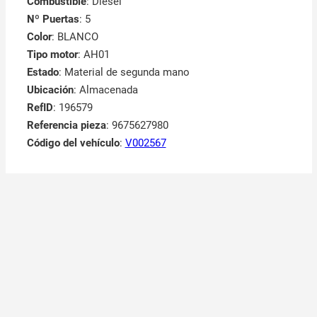
Combustible
: Diesel
Nº Puertas
: 5
Color
: BLANCO
Tipo motor
: AH01
Estado
: Material de segunda mano
Ubicación
: Almacenada
RefID
: 196579
Referencia pieza
: 9675627980
Código del vehículo
:
V002567