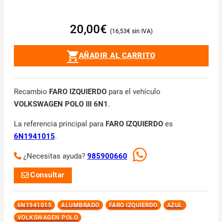
20,00
€
16,53
€
AÑADIR AL CARRITO
Recambio
FARO IZQUIERDO
para el vehículo
VOLKSWAGEN POLO III 6N1
.
La referencia principal para
FARO IZQUIERDO
es
6N1941015
.
¿Necesitas ayuda?
985900660
Consultar
6N1941015
ALUMBRADO
FARO IZQUIERDO
AZUL
VOLKSWAGEN POLO