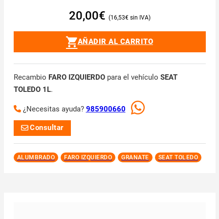
20,00
€
16,53
€
AÑADIR AL CARRITO
Recambio
FARO IZQUIERDO
para el vehículo
SEAT
TOLEDO 1L
.
¿Necesitas ayuda?
985900660
Consultar
ALUMBRADO
FARO IZQUIERDO
GRANATE
SEAT TOLEDO