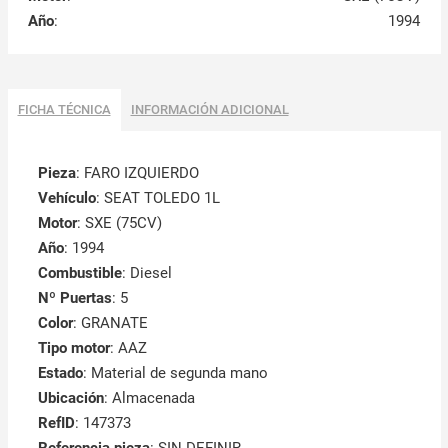
Año
:
1994
FICHA TÉCNICA
INFORMACIÓN ADICIONAL
Pieza
: FARO IZQUIERDO
Vehículo
: SEAT TOLEDO 1L
Motor
: SXE (75CV)
Año
: 1994
Combustible
: Diesel
Nº Puertas
: 5
Color
: GRANATE
Tipo motor
: AAZ
Estado
: Material de segunda mano
Ubicación
: Almacenada
RefID
: 147373
Referencia pieza
: SIN DEFINIR