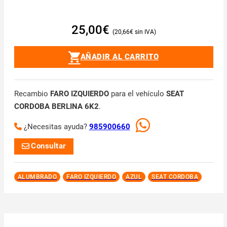
25,00
€
20,66
€
AÑADIR AL CARRITO
Recambio
FARO IZQUIERDO
para el vehículo
SEAT
CORDOBA BERLINA 6K2
.
¿Necesitas ayuda?
985900660
Consultar
ALUMBRADO
FARO IZQUIERDO
AZUL
SEAT CORDOBA