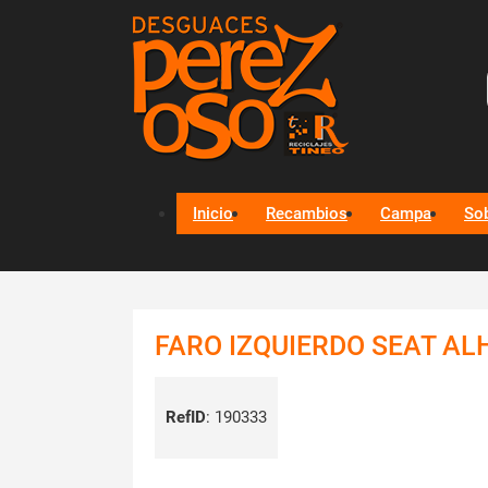
Inicio
Recambios
Campa
So
FARO IZQUIERDO SEAT ALH
RefID
:
190333