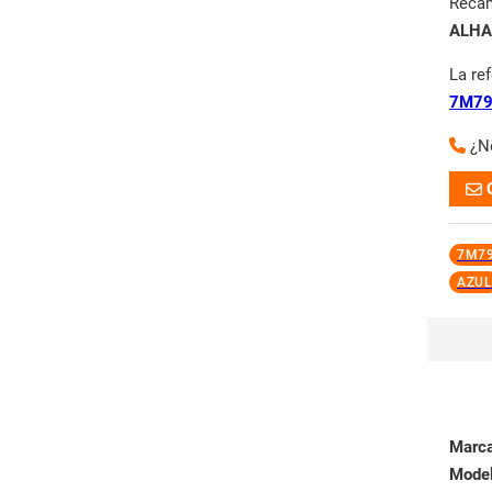
Reca
ALHA
La re
7M79
¿N
7M7
AZUL
Marc
Mode