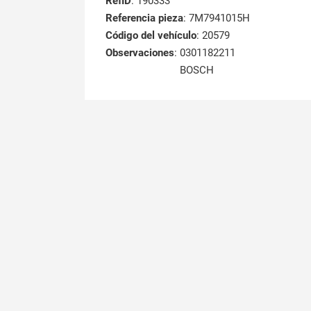
RefID
: 190333
Referencia pieza
: 7M7941015H
Código del vehículo
: 20579
Observaciones
:
0301182211
BOSCH