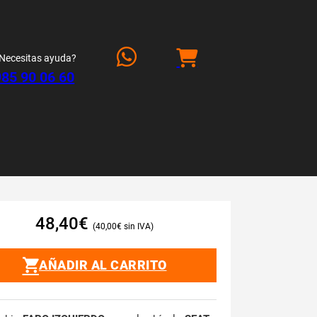
Necesitas ayuda?
985 90 06 60
48,40
€
40,00
€
AÑADIR AL CARRITO