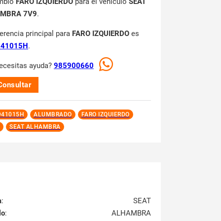
mbio
FARO IZQUIERDO
para el vehículo
SEAT
MBRA 7V9
.
ferencia principal para
FARO IZQUIERDO
es
41015H
.
ecesitas ayuda?
985900660
Consultar
941015H
ALUMBRADO
FARO IZQUIERDO
SEAT ALHAMBRA
a
:
SEAT
lo
:
ALHAMBRA