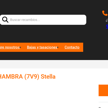
Buscar:
¿
bre nosotros
Bajas y tasaciones
Contacto
AMBRA (7V9) Stella