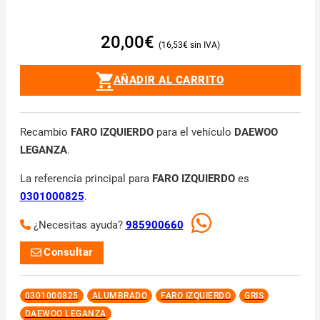
20,00
€
16,53
€
AÑADIR AL CARRITO
Recambio
FARO IZQUIERDO
para el vehículo
DAEWOO
LEGANZA
.
La referencia principal para
FARO IZQUIERDO
es
0301000825
.
¿Necesitas ayuda?
985900660
Consultar
0301000825
ALUMBRADO
FARO IZQUIERDO
GRIS
DAEWOO LEGANZA