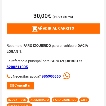
30,00
€
24,79
€
AÑADIR AL CARRITO
Recambio
FARO IZQUIERDO
para el vehículo
DACIA
LOGAN 1
.
La referencia principal para
FARO IZQUIERDO
es
8200211005
.
¿Necesitas ayuda?
985900660
Consultar
8200211005
ALUMBRADO
FARO IZQUIERDO
GRIS
DACIA LOGAN 1