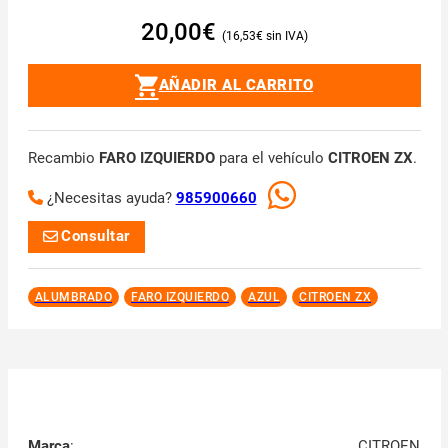
20,00
€
16,53
€
AÑADIR AL CARRITO
Recambio
FARO IZQUIERDO
para el vehículo
CITROEN ZX
.
¿Necesitas ayuda?
985900660
Consultar
ALUMBRADO
FARO IZQUIERDO
AZUL
CITROEN ZX
Marca
:
CITROEN