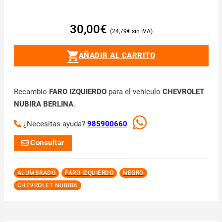
30,00
€
24,79
€
AÑADIR AL CARRITO
Recambio
FARO IZQUIERDO
para el vehículo
CHEVROLET
NUBIRA BERLINA
.
¿Necesitas ayuda?
985900660
Consultar
ALUMBRADO
FARO IZQUIERDO
NEGRO
CHEVROLET NUBIRA