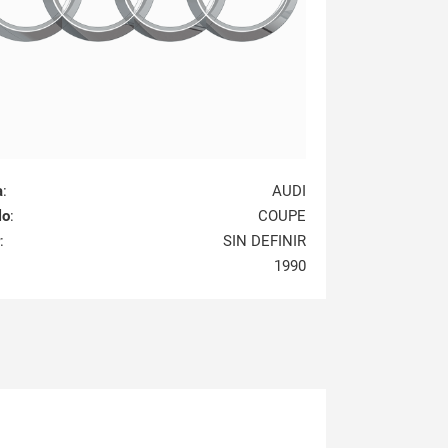
a
:
AUDI
lo
:
COUPE
:
SIN DEFINIR
1990