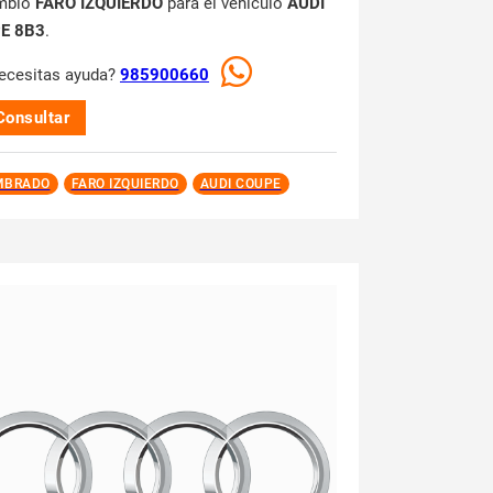
mbio
FARO IZQUIERDO
para el vehículo
AUDI
E 8B3
.
ecesitas ayuda?
985900660
Consultar
MBRADO
FARO IZQUIERDO
AUDI COUPE