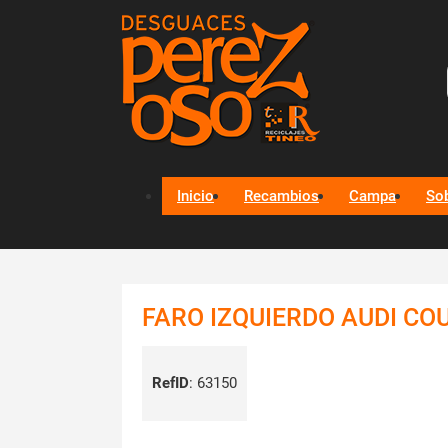
Inicio
Recambios
Campa
So
FARO IZQUIERDO AUDI COU
RefID
:
63150