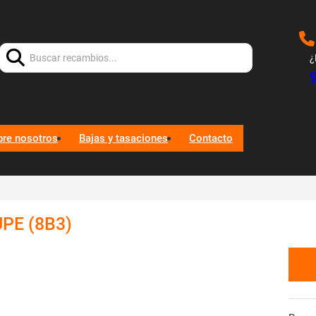
Buscar:
¿
bre nosotros
Bajas y tasaciones
Contacto
PE (8B3)