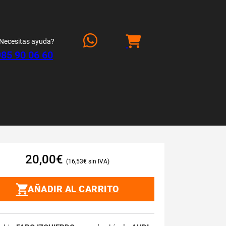
Necesitas ayuda?
985 90 06 60
20,00
€
16,53
€
AÑADIR AL CARRITO