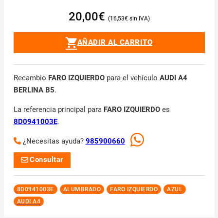
20,00
€
16,53
€
AÑADIR AL CARRITO
Recambio
FARO IZQUIERDO
para el vehículo
AUDI A4
BERLINA B5
.
La referencia principal para
FARO IZQUIERDO
es
8D0941003E
.
¿Necesitas ayuda?
985900660
Consultar
8D0941003E
ALUMBRADO
FARO IZQUIERDO
AZUL
AUDI A4