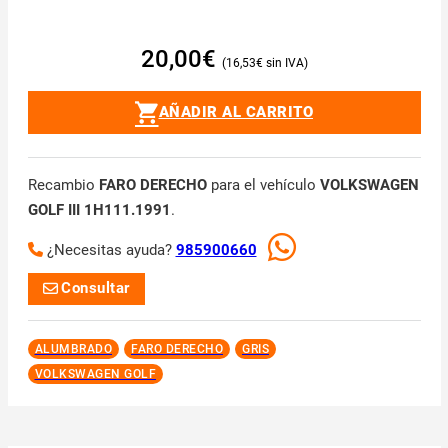
20,00
€
16,53
€
AÑADIR AL CARRITO
Recambio
FARO DERECHO
para el vehículo
VOLKSWAGEN
GOLF III 1H111.1991
.
¿Necesitas ayuda?
985900660
Consultar
ALUMBRADO
FARO DERECHO
GRIS
VOLKSWAGEN GOLF