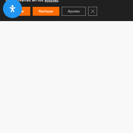
desactivarlas en los
ajustes
.
Cerrar el banner de co
Aceptar
Rechazar
Ajustes