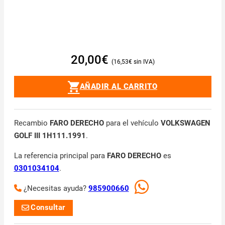
20,00
€
16,53
€
AÑADIR AL CARRITO
Recambio
FARO DERECHO
para el vehículo
VOLKSWAGEN
GOLF III 1H111.1991
.
La referencia principal para
FARO DERECHO
es
0301034104
.
¿Necesitas ayuda?
985900660
Consultar