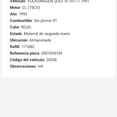
Vehículo
: VOLKSWAGEN GOLF III 1H111.1991
Motor
: CL (75CV)
Año
: 1993
Combustible
: Sin plomo 91
Color
: ROJO
Estado
: Material de segunda mano
Ubicación
: Almacenada
RefID
: 171682
Referencia pieza
: 0301034104
Código del vehículo
: 20258
Observaciones
:
H4