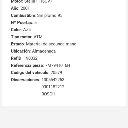
Motor
: Stella (116CV)
Año
: 2001
Combustible
: Sin plomo 95
Nº Puertas
: 5
Color
: AZUL
Tipo motor
: ATM
Estado
: Material de segunda mano
Ubicación
: Almacenada
RefID
: 190332
Referencia pieza
: 7M7941016H
Código del vehículo
: 20579
Observaciones
:
1305542253
0301182212
BOSCH