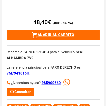
48,40
€
40,00
€
AÑADIR AL CARRITO
Recambio
FARO DERECHO
para el vehículo
SEAT
ALHAMBRA 7V9
.
La referencia principal para
FARO DERECHO
es
7M7941016H
.
¿Necesitas ayuda?
985900660
Consultar