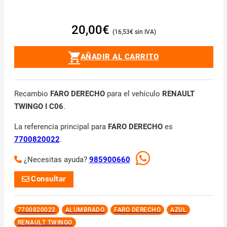
20,00
€
16,53
€
AÑADIR AL CARRITO
Recambio
FARO DERECHO
para el vehículo
RENAULT
TWINGO I C06
.
La referencia principal para
FARO DERECHO
es
7700820022
.
¿Necesitas ayuda?
985900660
Consultar
7700820022
ALUMBRADO
FARO DERECHO
AZUL
RENAULT TWINGO