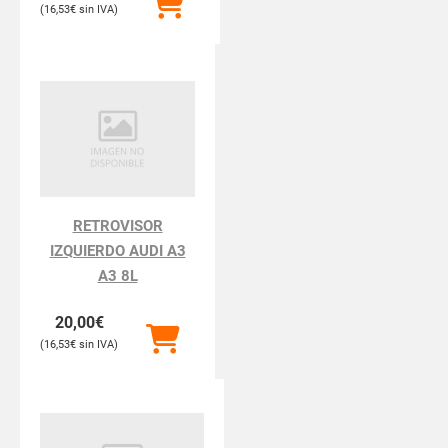
16,53
€
RETROVISOR
IZQUIERDO AUDI A3
A3 8L
20,00
€
16,53
€