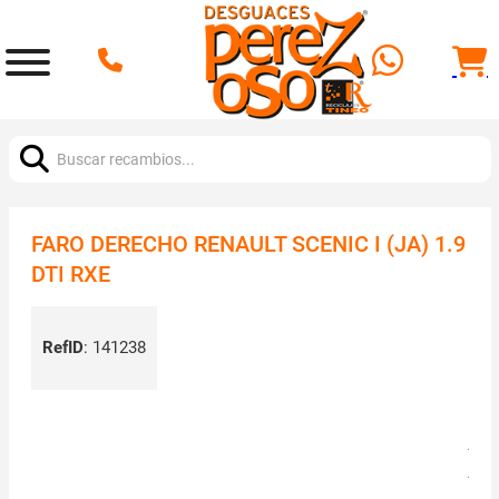
Buscar:
FARO DERECHO RENAULT SCENIC I (JA) 1.9
DTI RXE
RefID
:
141238