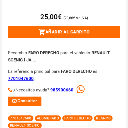
25,00
€
20,66
€
AÑADIR AL CARRITO
Recambio
FARO DERECHO
para el vehículo
RENAULT
SCENIC I JA...
.
La referencia principal para
FARO DERECHO
es
7701047600
.
¿Necesitas ayuda?
985900660
Consultar
7701047600
ALUMBRADO
FARO DERECHO
BLANCO
RENAULT SCENIC