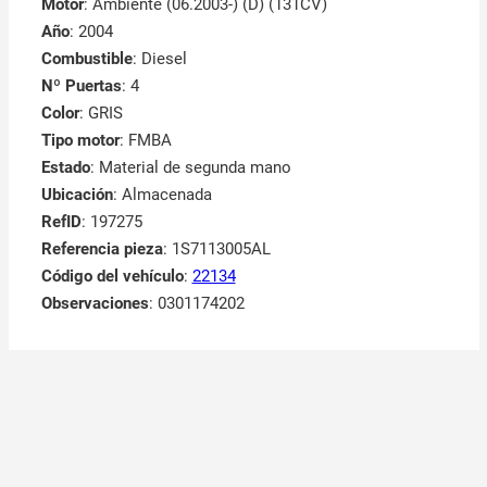
Motor
: Ambiente (06.2003-) (D) (131CV)
Año
: 2004
Combustible
: Diesel
Nº Puertas
: 4
Color
: GRIS
Tipo motor
: FMBA
Estado
: Material de segunda mano
Ubicación
: Almacenada
RefID
: 197275
Referencia pieza
: 1S7113005AL
Código del vehículo
:
22134
Observaciones
:
0301174202