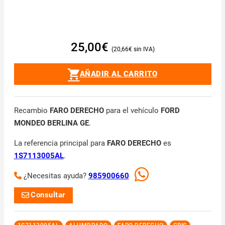
25,00
€
20,66
€
AÑADIR AL CARRITO
Recambio
FARO DERECHO
para el vehículo
FORD
MONDEO BERLINA GE
.
La referencia principal para
FARO DERECHO
es
1S7113005AL
.
¿Necesitas ayuda?
985900660
Consultar