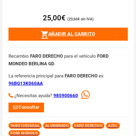
25,00
€
20,66
€
AÑADIR AL CARRITO
Recambio
FARO DERECHO
para el vehículo
FORD
MONDEO BERLINA GD
.
La referencia principal para
FARO DERECHO
es
96BG13K060AA
.
¿Necesitas ayuda?
985900660
Consultar
96BG13K060AA
ALUMBRADO
FARO DERECHO
AZUL
FORD MONDEO