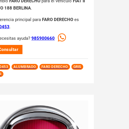
mbio
FARO DERECHO
para el vehículo
FIAT II
O 188 BERLINA
.
ferencia principal para
FARO DERECHO
es
0453
.
ecesitas ayuda?
985900660
Consultar
0453
ALUMBRADO
FARO DERECHO
GRIS
I