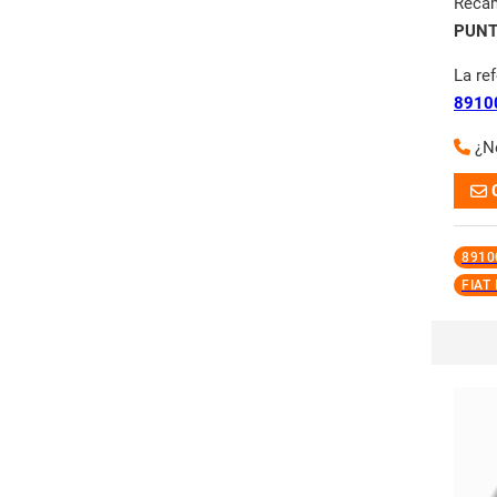
Reca
PUNT
La re
8910
¿N
8910
FIAT I