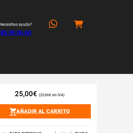
Necesitas ayuda?
985 90 06 60
25,00
€
20,66
€
AÑADIR AL CARRITO