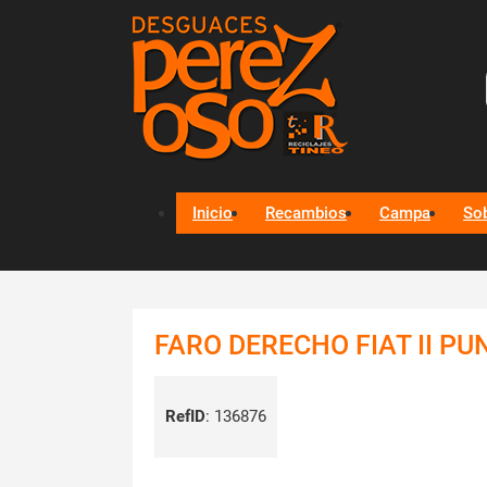
Inicio
Recambios
Campa
So
FARO DERECHO FIAT II PUN
RefID
:
136876