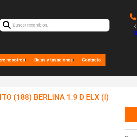
Buscar:
¿
bre nosotros
Bajas y tasaciones
Contacto
TO (188) BERLINA 1.9 D ELX (I)