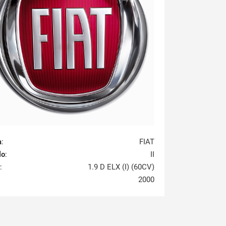
a
:
FIAT
lo
:
II
:
1.9 D ELX (I) (60CV)
2000