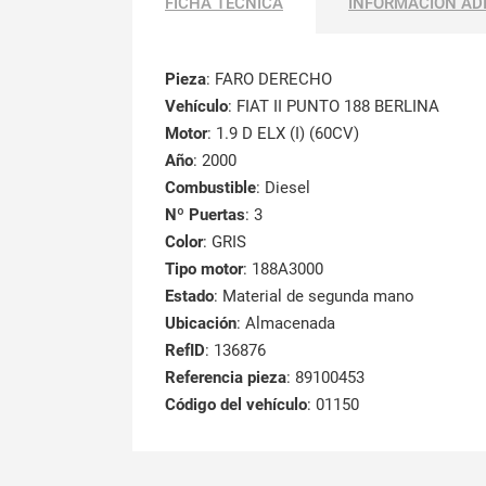
FICHA TÉCNICA
INFORMACIÓN AD
Pieza
: FARO DERECHO
Vehículo
: FIAT II PUNTO 188 BERLINA
Motor
: 1.9 D ELX (I) (60CV)
Año
: 2000
Combustible
: Diesel
Nº Puertas
: 3
Color
: GRIS
Tipo motor
: 188A3000
Estado
: Material de segunda mano
Ubicación
: Almacenada
RefID
: 136876
Referencia pieza
: 89100453
Código del vehículo
: 01150