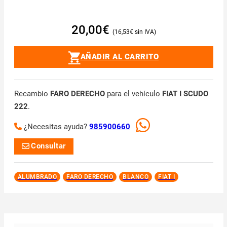
20,00
€
16,53
€
AÑADIR AL CARRITO
Recambio
FARO DERECHO
para el vehículo
FIAT I SCUDO
222
.
¿Necesitas ayuda?
985900660
Consultar
ALUMBRADO
FARO DERECHO
BLANCO
FIAT I