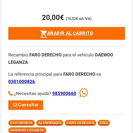
20,00
€
16,53
€
AÑADIR AL CARRITO
Recambio
FARO DERECHO
para el vehículo
DAEWOO
LEGANZA
.
La referencia principal para
FARO DERECHO
es
0301000826
.
¿Necesitas ayuda?
985900660
Consultar
0301000826
ALUMBRADO
FARO DERECHO
GRIS
DAEWOO LEGANZA