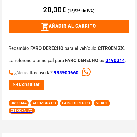
20,00
€
16,53
€
AÑADIR AL CARRITO
Recambio
FARO DERECHO
para el vehículo
CITROEN ZX
.
La referencia principal para
FARO DERECHO
es
0490044
.
¿Necesitas ayuda?
985900660
Consultar
0490044
ALUMBRADO
FARO DERECHO
VERDE
CITROEN ZX