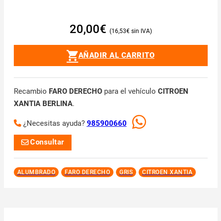
20,00
€
16,53
€
AÑADIR AL CARRITO
Recambio
FARO DERECHO
para el vehículo
CITROEN
XANTIA BERLINA
.
¿Necesitas ayuda?
985900660
Consultar
ALUMBRADO
FARO DERECHO
GRIS
CITROEN XANTIA