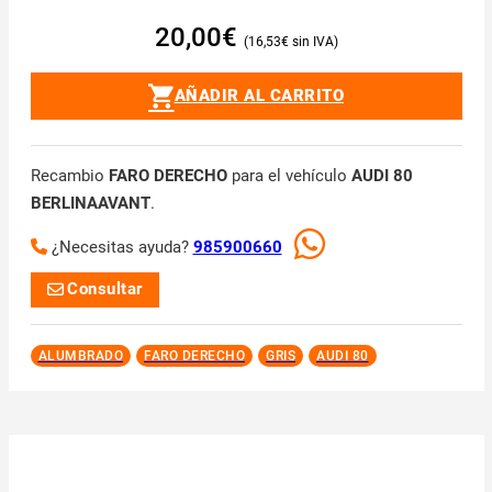
20,00
€
16,53
€
AÑADIR AL CARRITO
Recambio
FARO DERECHO
para el vehículo
AUDI 80
BERLINAAVANT
.
¿Necesitas ayuda?
985900660
Consultar
ALUMBRADO
FARO DERECHO
GRIS
AUDI 80