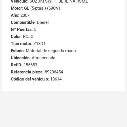
Vehículo
: SUZUKI SWIFT BERLINA RSMZ
Motor
: GL (5-ptas.) (69CV)
Año
: 2007
Combustible
: Diesel
Nº Puertas
: 5
Color
: ROJO
Tipo motor
: Z13DT
Estado
: Material de segunda mano
Ubicación
: Almacenada
RefID
: 155653
Referencia pieza
: 89206454
Código del vehículo
: 18614