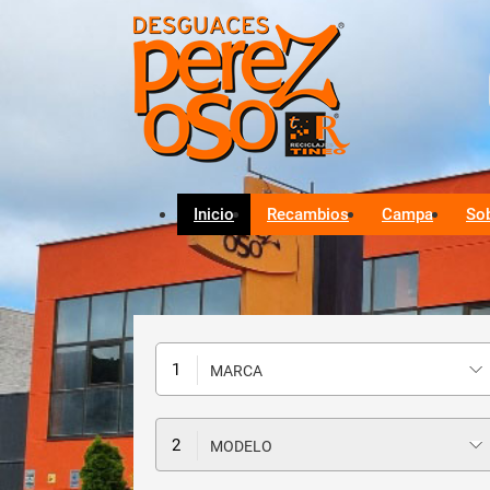
Inicio
Recambios
Campa
So
MARCA
MODELO